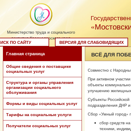
Государствен
«Мостовски
Министерство труда и социального
развития Краснодарского края
ИСК ПО САЙТУ
ВЕРСИЯ ДЛЯ СЛАБОВИДЯЩИХ
ВСЁ ДЛЯ ПОБ
Главная страница
Общие сведения о поставщике
Совместно с Народны
социальных услуг
При активном участии
Структура и органы управления
объекты коммунально
организации социального
улучшению жилищных 
обслуживания
Субъекты Российской
Формы и виды социальных услуг
подразделения ДНР и 
Сбор «Умный город» 
Тарифы на социальные услуги
сбор средств на
Получатели социальных услуг
техники, индиви